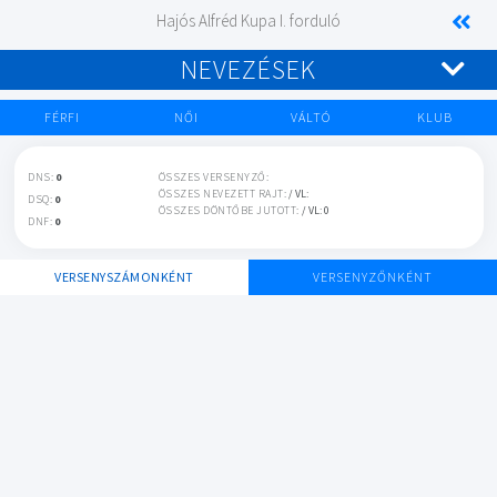
Hajós Alfréd Kupa I. forduló
NEVEZÉSEK
FÉRFI
NŐI
VÁLTÓ
KLUB
DNS:
0
ÖSSZES VERSENYZŐ:
ÖSSZES NEVEZETT RAJT:
/ VL:
DSQ:
0
ÖSSZES DÖNTŐBE JUTOTT:
/ VL: 0
DNF:
0
VERSENYSZÁMONKÉNT
VERSENYZŐNKÉNT