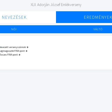
XLII. Adorján József Emlékverseny
NEVEZÉSEK
EREDMÉNYE
NŐI
VÁLTÓ
Nevezett versenyszámok:
0
Legmagasabb FINA pont:
0
Összes FINA pont:
0