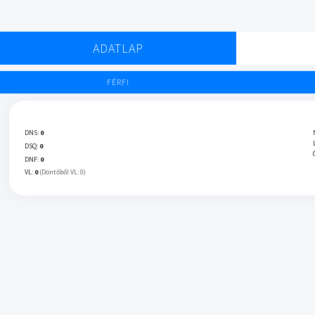
ADATLAP
FÉRFI
DNS:
0
DSQ:
0
DNF:
0
VL:
0
(Döntőből VL: 0)