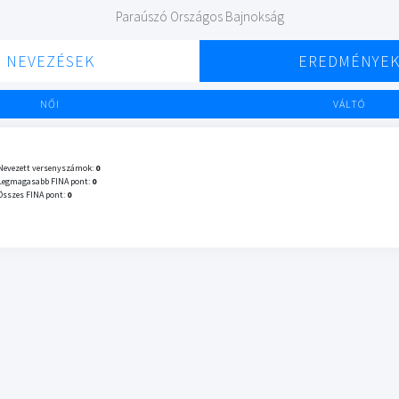
Paraúszó Országos Bajnokság
NEVEZÉSEK
EREDMÉNYE
NŐI
VÁLTÓ
Nevezett versenyszámok:
0
Legmagasabb FINA pont:
0
Összes FINA pont:
0