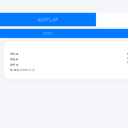
ADATLAP
FÉRFI
DNS:
0
DSQ:
0
DNF:
0
VL:
0
(Döntőből VL: 0)