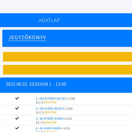
ADATLAP
JEGYZŐKÖNYV
2023.06.02. SESSION 1 - 13:00
3.- 200 M FÉRFI VEGYES
(~13:00)
1-1. / 1
IDŐFUTAM
4.- 200 M NŐI VEGYES
(~13:06)
1-1. / 1
IDŐFUTAM
5.- 50 M FÉRFI GYORS
(~13:11)
1-1. / 1
IDŐFUTAM
6.- 50 M NŐI GYORS
(~13:15)