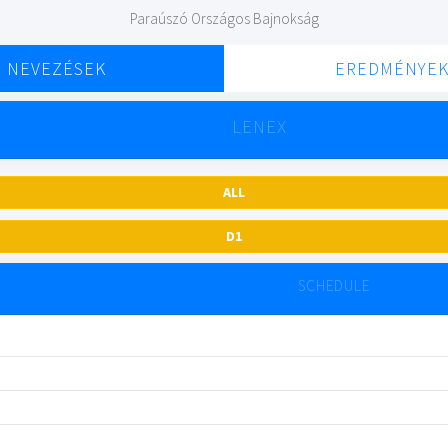
Paraúszó Országos Bajnokság
NEVEZÉSEK
EREDMÉNYE
LENEX
ALL
D1
SCHEDULE