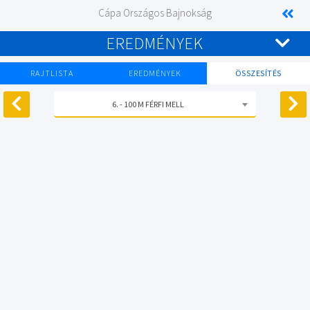
Cápa Országos Bajnokság
EREDMÉNYEK
RAJTLISTA
EREDMÉNYEK
ÖSSZESÍTÉS
6. - 100 M FÉRFI MELL