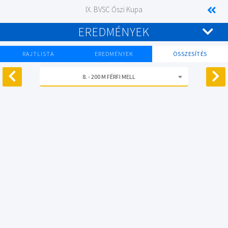
IX. BVSC Őszi Kupa
EREDMÉNYEK
RAJTLISTA
EREDMÉNYEK
ÖSSZESÍTÉS
8. - 200 M FÉRFI MELL