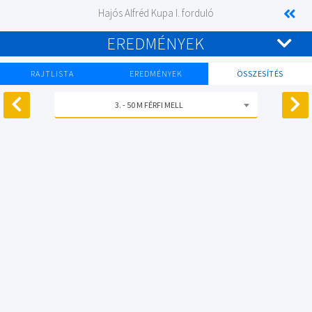
Hajós Alfréd Kupa I. forduló
EREDMÉNYEK
RAJTLISTA
EREDMÉNYEK
ÖSSZESÍTÉS
3. - 50 M FÉRFI MELL