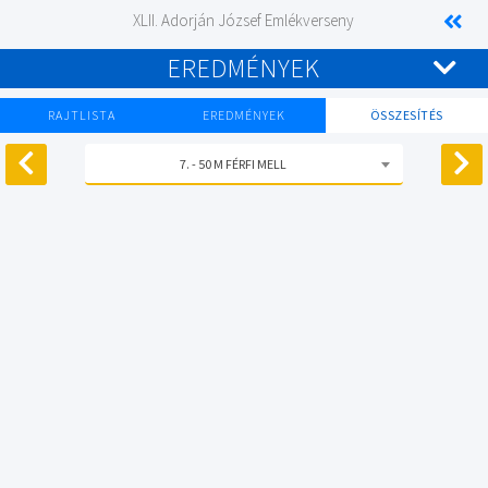
XLII. Adorján József Emlékverseny
EREDMÉNYEK
RAJTLISTA
EREDMÉNYEK
ÖSSZESÍTÉS
7. - 50 M FÉRFI MELL