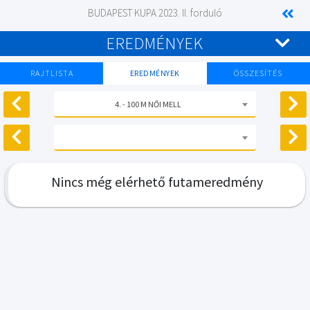
BUDAPEST KUPA 2023. II. forduló
EREDMÉNYEK
RAJTLISTA
EREDMÉNYEK
ÖSSZESÍTÉS
4. - 100 M NŐI MELL
Nincs még elérhető futameredmény