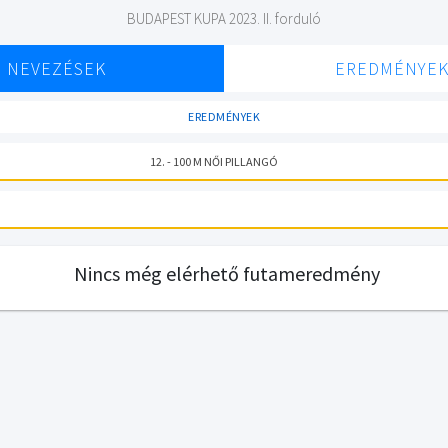
BUDAPEST KUPA 2023. II. forduló
NEVEZÉSEK
EREDMÉNYE
EREDMÉNYEK
12. - 100 M NŐI PILLANGÓ
Nincs még elérhető futameredmény