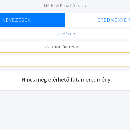
MATRICA Kupa I. forduló
NEVEZÉSEK
EREDMÉNYE
EREDMÉNYEK
25. - 100 M FÉRFI GYORS
Nincs még elérhető futameredmény