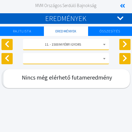
MVM Országos Serdülő Bajnokság
EREDMÉNYEK
RAJTLISTA
EREDMÉNYEK
ÖSSZESÍTÉS
11. - 1500 M FÉRFI GYORS
Nincs még elérhető futameredmény