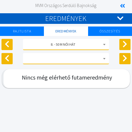
MVM Országos Serdülő Bajnokság
EREDMÉNYEK
RAJTLISTA
EREDMÉNYEK
ÖSSZESÍTÉS
8. - 50 M NŐI HÁT
Nincs még elérhető futameredmény