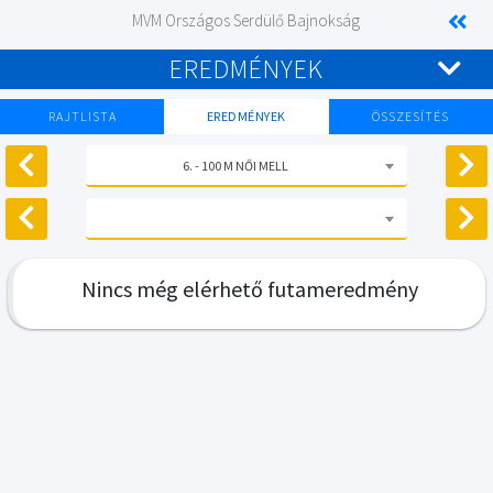
MVM Országos Serdülő Bajnokság
EREDMÉNYEK
RAJTLISTA
EREDMÉNYEK
ÖSSZESÍTÉS
6. - 100 M NŐI MELL
Nincs még elérhető futameredmény