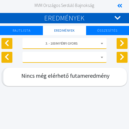
MVM Országos Serdülő Bajnokság
EREDMÉNYEK
RAJTLISTA
EREDMÉNYEK
ÖSSZESÍTÉS
3. - 100 M FÉRFI GYORS
Nincs még elérhető futameredmény