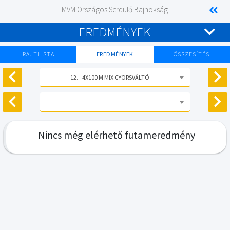
MVM Országos Serdülő Bajnokság
EREDMÉNYEK
RAJTLISTA
EREDMÉNYEK
ÖSSZESÍTÉS
12. - 4X100 M MIX GYORSVÁLTÓ
Nincs még elérhető futameredmény