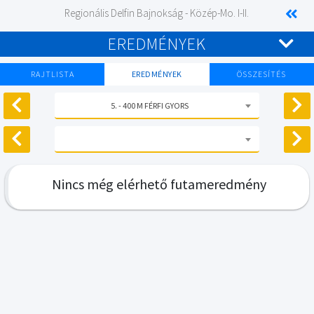
Regionális Delfin Bajnokság - Közép-Mo. I-II.
EREDMÉNYEK
RAJTLISTA
EREDMÉNYEK
ÖSSZESÍTÉS
5. - 400 M FÉRFI GYORS
Nincs még elérhető futameredmény