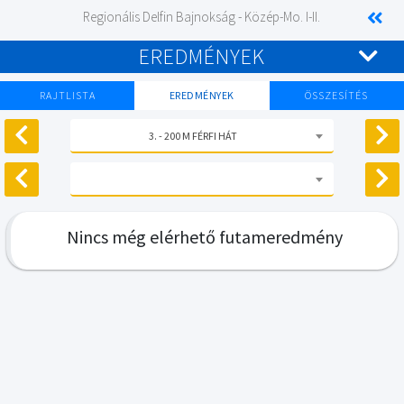
Regionális Delfin Bajnokság - Közép-Mo. I-II.
EREDMÉNYEK
RAJTLISTA
EREDMÉNYEK
ÖSSZESÍTÉS
3. - 200 M FÉRFI HÁT
Nincs még elérhető futameredmény