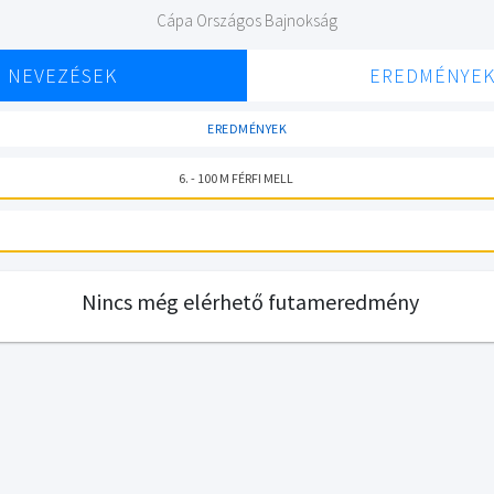
Cápa Országos Bajnokság
NEVEZÉSEK
EREDMÉNYE
EREDMÉNYEK
6. - 100 M FÉRFI MELL
Nincs még elérhető futameredmény