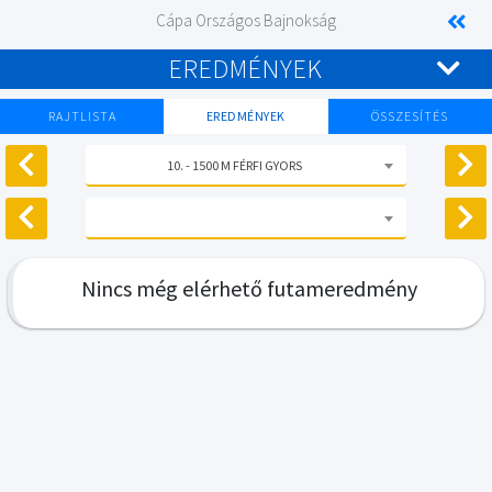
Cápa Országos Bajnokság
EREDMÉNYEK
RAJTLISTA
EREDMÉNYEK
ÖSSZESÍTÉS
10. - 1500 M FÉRFI GYORS
Nincs még elérhető futameredmény