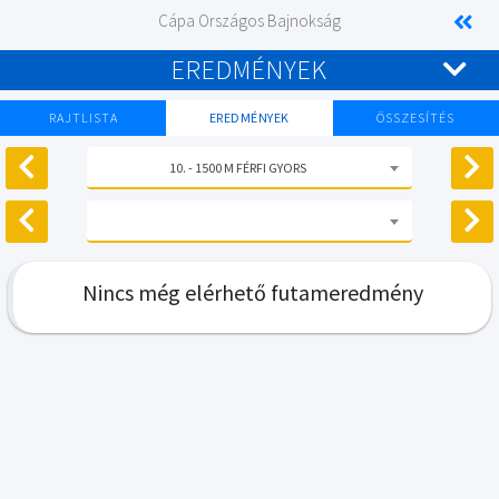
Cápa Országos Bajnokság
EREDMÉNYEK
RAJTLISTA
EREDMÉNYEK
ÖSSZESÍTÉS
10. - 1500 M FÉRFI GYORS
Nincs még elérhető futameredmény