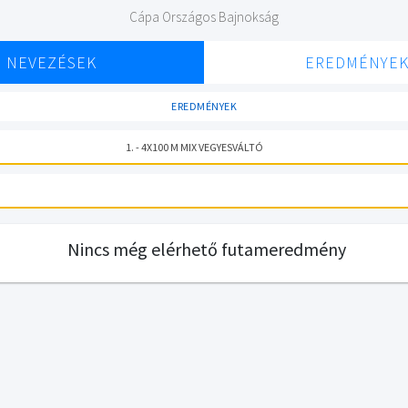
Cápa Országos Bajnokság
NEVEZÉSEK
EREDMÉNYE
EREDMÉNYEK
1. - 4X100 M MIX VEGYESVÁLTÓ
Nincs még elérhető futameredmény