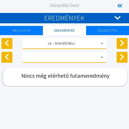
Utánpótlás Derbi
EREDMÉNYEK
RAJTLISTA
EREDMÉNYEK
ÖSSZESÍTÉS
14. - 50 M NŐI MELL
Nincs még elérhető futameredmény