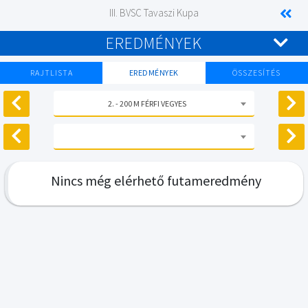
III. BVSC Tavaszi Kupa
EREDMÉNYEK
RAJTLISTA
EREDMÉNYEK
ÖSSZESÍTÉS
2. - 200 M FÉRFI VEGYES
Nincs még elérhető futameredmény