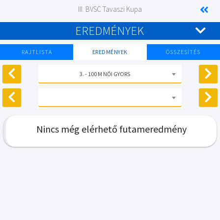
III. BVSC Tavaszi Kupa
EREDMÉNYEK
RAJTLISTA
EREDMÉNYEK
ÖSSZESÍTÉS
3. - 100 M NŐI GYORS
Nincs még elérhető futameredmény