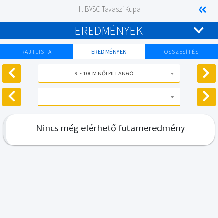
III. BVSC Tavaszi Kupa
EREDMÉNYEK
RAJTLISTA
EREDMÉNYEK
ÖSSZESÍTÉS
9. - 100 M NŐI PILLANGÓ
Nincs még elérhető futameredmény