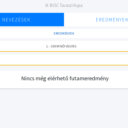
III. BVSC Tavaszi Kupa
NEVEZÉSEK
EREDMÉNYE
EREDMÉNYEK
1. - 200 M NŐI VEGYES
Nincs még elérhető futameredmény