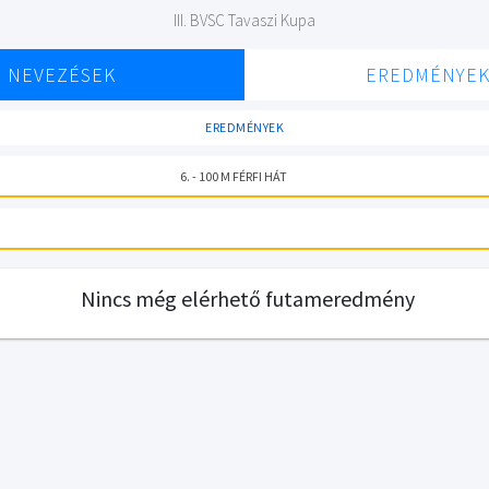
III. BVSC Tavaszi Kupa
NEVEZÉSEK
EREDMÉNYE
EREDMÉNYEK
6. - 100 M FÉRFI HÁT
Nincs még elérhető futameredmény