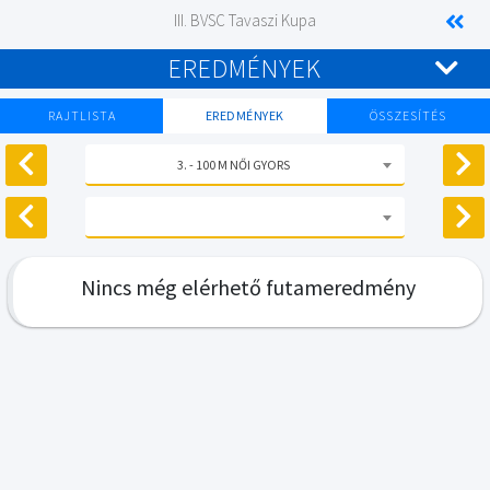
III. BVSC Tavaszi Kupa
EREDMÉNYEK
RAJTLISTA
EREDMÉNYEK
ÖSSZESÍTÉS
3. - 100 M NŐI GYORS
Nincs még elérhető futameredmény