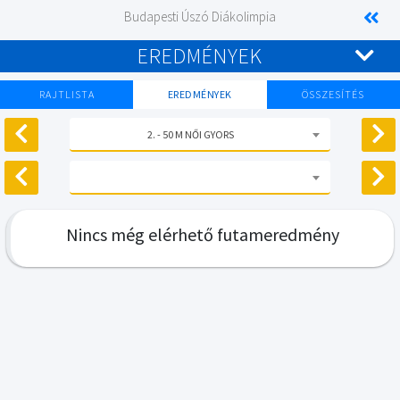
Budapesti Úszó Diákolimpia
EREDMÉNYEK
RAJTLISTA
EREDMÉNYEK
ÖSSZESÍTÉS
2. - 50 M NŐI GYORS
Nincs még elérhető futameredmény