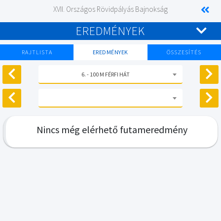
XVII. Országos Rövidpályás Bajnokság
EREDMÉNYEK
RAJTLISTA
EREDMÉNYEK
ÖSSZESÍTÉS
6. - 100 M FÉRFI HÁT
Nincs még elérhető futameredmény