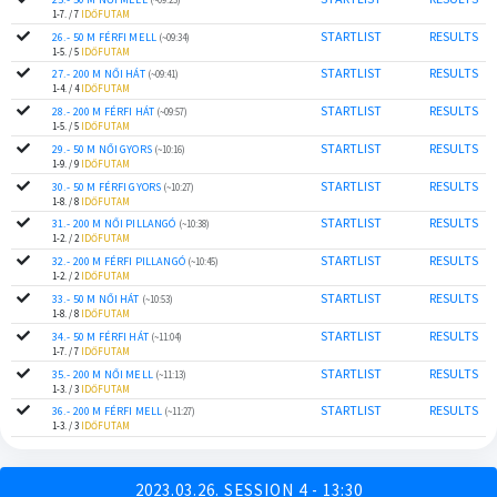
1-7. / 7
IDŐFUTAM
STARTLIST
RESULTS
26.- 50 M FÉRFI MELL
(~09:34)
1-5. / 5
IDŐFUTAM
STARTLIST
RESULTS
27.- 200 M NŐI HÁT
(~09:41)
1-4. / 4
IDŐFUTAM
STARTLIST
RESULTS
28.- 200 M FÉRFI HÁT
(~09:57)
1-5. / 5
IDŐFUTAM
STARTLIST
RESULTS
29.- 50 M NŐI GYORS
(~10:16)
1-9. / 9
IDŐFUTAM
STARTLIST
RESULTS
30.- 50 M FÉRFI GYORS
(~10:27)
1-8. / 8
IDŐFUTAM
STARTLIST
RESULTS
31.- 200 M NŐI PILLANGÓ
(~10:38)
1-2. / 2
IDŐFUTAM
STARTLIST
RESULTS
32.- 200 M FÉRFI PILLANGÓ
(~10:45)
1-2. / 2
IDŐFUTAM
STARTLIST
RESULTS
33.- 50 M NŐI HÁT
(~10:53)
1-8. / 8
IDŐFUTAM
STARTLIST
RESULTS
34.- 50 M FÉRFI HÁT
(~11:04)
1-7. / 7
IDŐFUTAM
STARTLIST
RESULTS
35.- 200 M NŐI MELL
(~11:13)
1-3. / 3
IDŐFUTAM
STARTLIST
RESULTS
36.- 200 M FÉRFI MELL
(~11:27)
1-3. / 3
IDŐFUTAM
2023.03.26. SESSION 4 - 13:30