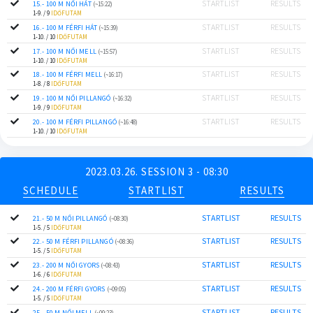
STARTLIST
RESULTS
15.- 100 M NŐI HÁT
(~15:22)
1-9. / 9
IDŐFUTAM
STARTLIST
RESULTS
16.- 100 M FÉRFI HÁT
(~15:39)
1-10. / 10
IDŐFUTAM
STARTLIST
RESULTS
17.- 100 M NŐI MELL
(~15:57)
1-10. / 10
IDŐFUTAM
STARTLIST
RESULTS
18.- 100 M FÉRFI MELL
(~16:17)
1-8. / 8
IDŐFUTAM
STARTLIST
RESULTS
19.- 100 M NŐI PILLANGÓ
(~16:32)
1-9. / 9
IDŐFUTAM
STARTLIST
RESULTS
20.- 100 M FÉRFI PILLANGÓ
(~16:48)
1-10. / 10
IDŐFUTAM
2023.03.26. SESSION 3 - 08:30
SCHEDULE
STARTLIST
RESULTS
STARTLIST
RESULTS
21.- 50 M NŐI PILLANGÓ
(~08:30)
1-5. / 5
IDŐFUTAM
STARTLIST
RESULTS
22.- 50 M FÉRFI PILLANGÓ
(~08:36)
1-5. / 5
IDŐFUTAM
STARTLIST
RESULTS
23.- 200 M NŐI GYORS
(~08:43)
1-6. / 6
IDŐFUTAM
STARTLIST
RESULTS
24.- 200 M FÉRFI GYORS
(~09:05)
1-5. / 5
IDŐFUTAM
STARTLIST
RESULTS
25.- 50 M NŐI MELL
(~09:23)