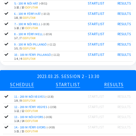
STARTLIST
RESULTS
5.- 100 M NŐI HÁT
(~09:51)
1-10. / 10
IDŐFUTAM
STARTLIST
RESULTS
6.- 100 M FÉRFI HÁT
(~10:13)
1-8. / 8
IDŐFUTAM
STARTLIST
RESULTS
7.- 100 M NŐI MELL
(~10:30)
1-10. / 10
IDŐFUTAM
STARTLIST
RESULTS
8.- 100 M FÉRFI MELL
(~10:54)
1-7. / 7
IDŐFUTAM
STARTLIST
RESULTS
9.- 100 M NŐI PILLANGÓ
(~11:12)
1-5. / 5
IDŐFUTAM
STARTLIST
RESULTS
10.- 100 M FÉRFI PILLANGÓ
(~11:22)
1-4. / 4
IDŐFUTAM
2023.03.25. SESSION 2 - 13:30
SCHEDULE
STARTLIST
RESULTS
STARTLIST
RESULTS
11.- 200 M NŐI VEGYES
(~13:30)
1-9. / 9
IDŐFUTAM
STARTLIST
RESULTS
12.- 200 M FÉRFI VEGYES
(~13:58)
1-12. / 12
IDŐFUTAM
STARTLIST
RESULTS
13.- 100 M NŐI GYORS
(~14:36)
1-14. / 14
IDŐFUTAM
STARTLIST
RESULTS
14.- 100 M FÉRFI GYORS
(~14:59)
1-15. / 15
IDŐFUTAM