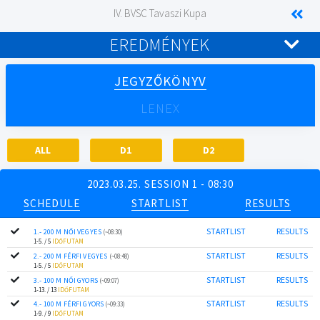
IV. BVSC Tavaszi Kupa
EREDMÉNYEK
JEGYZŐKÖNYV
LENEX
ALL
D1
D2
2023.03.25. SESSION 1 - 08:30
SCHEDULE
STARTLIST
RESULTS
STARTLIST
RESULTS
1.- 200 M NŐI VEGYES
(~08:30)
1-5. / 5
IDŐFUTAM
STARTLIST
RESULTS
2.- 200 M FÉRFI VEGYES
(~08:48)
1-5. / 5
IDŐFUTAM
STARTLIST
RESULTS
3.- 100 M NŐI GYORS
(~09:07)
1-13. / 13
IDŐFUTAM
STARTLIST
RESULTS
4.- 100 M FÉRFI GYORS
(~09:33)
1-9. / 9
IDŐFUTAM