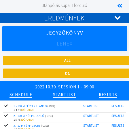
Utánpólás Kupa III forduló
EREDMÉNYEK
JEGYZŐKÖNYV
LENEX
ALL
D1
2022.10.30. SESSION 1 - 09:00
SCHEDULE
STARTLIST
RESULTS
STARTLIST
RESULTS
1.- 100 M FÉRFI PILLANGÓ
(~09:00)
1-4. / 4
IDŐFUTAM
STARTLIST
RESULTS
2.- 100 M NŐI PILLANGÓ
(~09:09)
1-5. / 5
IDŐFUTAM
STARTLIST
RESULTS
3.- 50 M FÉRFI GYORS
(~09:21)