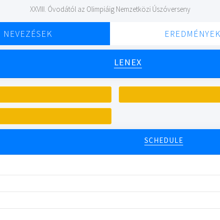
XXVIII. Óvodától az Olimpiáig Nemzetközi Úszóverseny
NEVEZÉSEK
EREDMÉNYE
LENEX
SCHEDULE