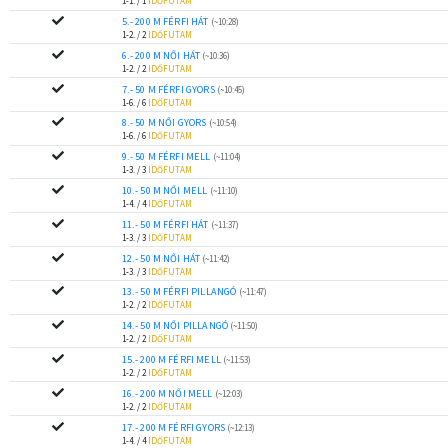
1-1. / 1
IDŐFUTAM
5.- 200 M FÉRFI HÁT
(~10:28)
1-2. / 2
IDŐFUTAM
6.- 200 M NŐI HÁT
(~10:36)
1-2. / 2
IDŐFUTAM
7.- 50 M FÉRFI GYORS
(~10:45)
1-6. / 6
IDŐFUTAM
8.- 50 M NŐI GYORS
(~10:54)
1-6. / 6
IDŐFUTAM
9.- 50 M FÉRFI MELL
(~11:04)
1-3. / 3
IDŐFUTAM
10.- 50 M NŐI MELL
(~11:10)
1-4. / 4
IDŐFUTAM
11.- 50 M FÉRFI HÁT
(~11:37)
1-3. / 3
IDŐFUTAM
12.- 50 M NŐI HÁT
(~11:42)
1-3. / 3
IDŐFUTAM
13.- 50 M FÉRFI PILLANGÓ
(~11:47)
1-2. / 2
IDŐFUTAM
14.- 50 M NŐI PILLANGÓ
(~11:50)
1-2. / 2
IDŐFUTAM
15.- 200 M FÉRFI MELL
(~11:53)
1-2. / 2
IDŐFUTAM
16.- 200 M NŐI MELL
(~12:03)
1-2. / 2
IDŐFUTAM
17.- 200 M FÉRFI GYORS
(~12:13)
1-4. / 4
IDŐFUTAM