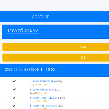
ADATLAP
JEGYZŐKÖNYV
ALL
D2
2026.06.06. SESSION 1 - 10:00
1.- 200 M FÉRFI VEGYES
(~10:00)
1-3. / 3
IDŐFUTAM
2.- 200 M NŐI VEGYES
(~10:11)
1-2. / 2
IDŐFUTAM
3.- 200 M FÉRFI PILLANGÓ
(~10:19)
1-1. / 1
IDŐFUTAM
4.- 200 M NŐI PILLANGÓ
(~10:23)