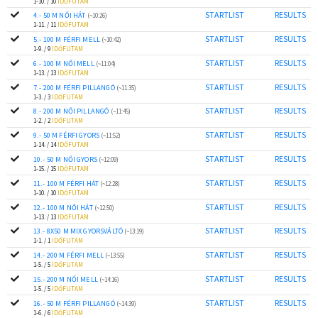
1-10. / 10
IDŐFUTAM
STARTLIST
RESULTS
4.- 50 M NŐI HÁT
(~10:26)
1-11. / 11
IDŐFUTAM
STARTLIST
RESULTS
5.- 100 M FÉRFI MELL
(~10:42)
1-9. / 9
IDŐFUTAM
STARTLIST
RESULTS
6.- 100 M NŐI MELL
(~11:04)
1-13. / 13
IDŐFUTAM
STARTLIST
RESULTS
7.- 200 M FÉRFI PILLANGÓ
(~11:35)
1-3. / 3
IDŐFUTAM
STARTLIST
RESULTS
8.- 200 M NŐI PILLANGÓ
(~11:45)
1-2. / 2
IDŐFUTAM
STARTLIST
RESULTS
9.- 50 M FÉRFI GYORS
(~11:52)
1-14. / 14
IDŐFUTAM
STARTLIST
RESULTS
10.- 50 M NŐI GYORS
(~12:09)
1-15. / 15
IDŐFUTAM
STARTLIST
RESULTS
11.- 100 M FÉRFI HÁT
(~12:28)
1-10. / 10
IDŐFUTAM
STARTLIST
RESULTS
12.- 100 M NŐI HÁT
(~12:50)
1-13. / 13
IDŐFUTAM
STARTLIST
RESULTS
13.- 8X50 M MIX GYORSVÁLTÓ
(~13:19)
1-1. / 1
IDŐFUTAM
STARTLIST
RESULTS
14.- 200 M FÉRFI MELL
(~13:55)
1-5. / 5
IDŐFUTAM
STARTLIST
RESULTS
15.- 200 M NŐI MELL
(~14:16)
1-5. / 5
IDŐFUTAM
STARTLIST
RESULTS
16.- 50 M FÉRFI PILLANGÓ
(~14:39)
1-6. / 6
IDŐFUTAM