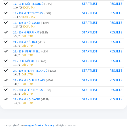
STARTLIST
RESULTS
17.- 50 M NŐI PILLANGÓ
(~14:47)
1-10. / 10
IDŐFUTAM
STARTLIST
RESULTS
18.- 100 M FÉRFI GYORS
(~15:00)
1-14. / 14
IDŐFUTAM
STARTLIST
RESULTS
19.- 100 M NŐI GYORS
(~15:27)
1-15. / 15
IDŐFUTAM
STARTLIST
RESULTS
20.- 200 M FÉRFI HÁT
(~15:57)
1-5. / 5
IDŐFUTAM
STARTLIST
RESULTS
21.- 200 M NŐI HÁT
(~16:16)
1-5. / 5
IDŐFUTAM
STARTLIST
RESULTS
22.- 50 M FÉRFI MELL
(~16:36)
1-6. / 6
IDŐFUTAM
STARTLIST
RESULTS
23.- 50 M NŐI MELL
(~16:45)
1-7. / 7
IDŐFUTAM
STARTLIST
RESULTS
24.- 100 M FÉRFI PILLANGÓ
(~16:56)
1-6. / 6
IDŐFUTAM
STARTLIST
RESULTS
25.- 100 M NŐI PILLANGÓ
(~17:08)
1-8. / 8
IDŐFUTAM
STARTLIST
RESULTS
26.- 200 M FÉRFI GYORS
(~17:25)
1-5. / 5
IDŐFUTAM
STARTLIST
RESULTS
27.- 200 M NŐI GYORS
(~17:41)
1-4. / 4
IDŐFUTAM
Copyright © 2022
Magyar Úszó Szövetség
.
All rights reserved.