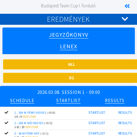
Budapest Team Cup I. forduló
EREDMÉNYEK
JEGYZŐKÖNYV
LENEX
ALL
D1
2026.03.08. SESSION 1 - 09:00
SCHEDULE
STARTLIST
RESULTS
STARTLIST
RESULTS
1.- 200 M FÉRFI VEGYES
(~09:00)
1-9. / 9
IDŐFUTAM
STARTLIST
RESULTS
2.- 200 M NŐI VEGYES
(~09:32)
1-10. / 10
IDŐFUTAM
STARTLIST
RESULTS
3.- 50 M FÉRFI HÁT
(~10:11)