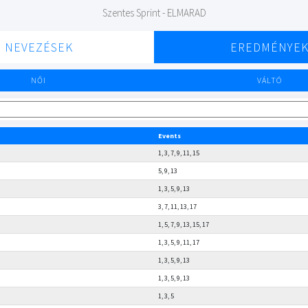
Szentes Sprint - ELMARAD
NEVEZÉSEK
EREDMÉNYE
NŐI
VÁLTÓ
Events
1, 3, 7, 9, 11, 15
5, 9, 13
1, 3, 5, 9, 13
3, 7, 11, 13, 17
1, 5, 7, 9, 13, 15, 17
1, 3, 5, 9, 11, 17
1, 3, 5, 9, 13
1, 3, 5, 9, 13
1, 3, 5