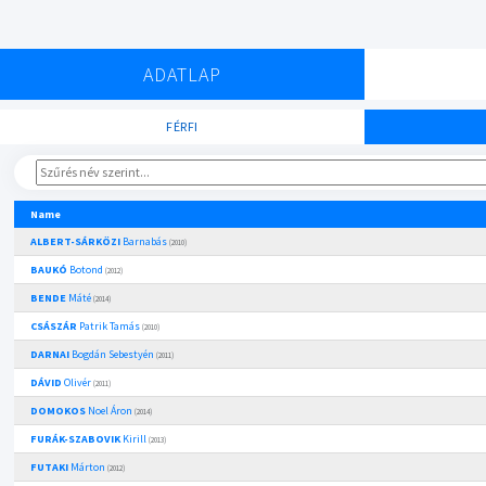
ADATLAP
FÉRFI
Name
ALBERT-SÁRKÖZI
Barnabás
(2010)
BAUKÓ
Botond
(2012)
BENDE
Máté
(2014)
CSÁSZÁR
Patrik Tamás
(2010)
DARNAI
Bogdán Sebestyén
(2011)
DÁVID
Olivér
(2011)
DOMOKOS
Noel Áron
(2014)
FURÁK-SZABOVIK
Kirill
(2013)
FUTAKI
Márton
(2012)