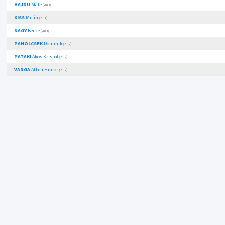
HAJDU
Máté
(2013)
KISS
Milán
(2011)
NAGY
Bence
(2013)
PAHOLCSEK
Dominik
(2012)
PATAKI
Ákos Kristóf
(2012)
VARGA
Attila Hunor
(2012)