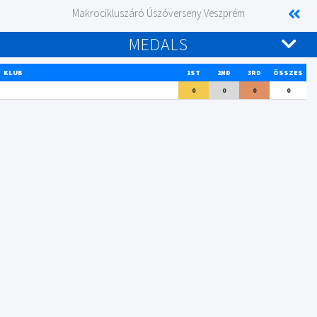
Makrocikluszáró Úszóverseny Veszprém
MEDALS
KLUB
1ST
2ND
3RD
ÖSSZES
0
0
0
0