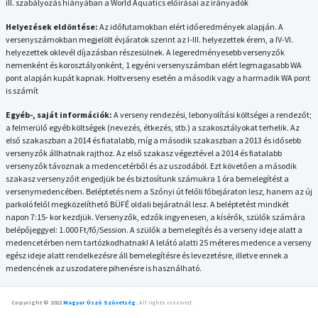
ill. szabályozás hiányában a World Aquatics előírásai az irányadók
Helyezések eldöntése:
Az időfutamokban elért időeredmények alapján. A
versenyszámokban megjelölt évjáratok szerint az I-III. helyezettek érem, a IV-VI.
helyezettek oklevél díjazásban részesülnek. A legeredményesebb versenyzők
nemenként és korosztályonként, 1 egyéni versenyszámban elért legmagasabb WA
pont alapján kupát kapnak. Holtverseny esetén a második vagy a harmadik WA pont
is számít
Egyéb-, saját információk:
A verseny rendezési, lebonyolítási költségei a rendezőt;
a felmerülő egyéb költségek (nevezés, étkezés, stb.) a szakosztályokat terhelik. Az
első szakaszban a 2014 és fiatalabb, míg a második szakaszban a 2013 és idősebb
versenyzők állhatnak rajthoz. Az első szakasz végeztével a 2014 és fiatalabb
versenyzők távoznak a medencetérből és az uszodából. Ezt követően a második
szakasz versenyzőit engedjük be és biztosítunk számukra 1 óra bemelegítést a
versenymedencében. Beléptetés nem a Szőnyi út felőli főbejáraton lesz, hanem az új
parkoló felől megközelíthető BÜFÉ oldali bejáratnál lesz. A beléptetést mindkét
napon 7:15- kor kezdjük. Versenyzők, edzők ingyenesen, a kísérők, szülők számára
belépőjeggyel: 1.000 Ft/fő/Session. A szülők a bemelegítés és a verseny ideje alatt a
medencetérben nem tartózkodhatnak! A lelátó alatti 25 méteres medence a verseny
egész ideje alatt rendelkezésre áll bemelegítésre és levezetésre, illetve ennek a
medencének az uszodatere pihenésre is használható.
Copyright © 2022
Magyar Úszó Szövetség
.
All rights reserved.