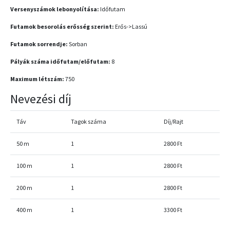
Versenyszámok lebonyolítása:
Időfutam
Futamok besorolás erősség szerint:
Erős->Lassú
Futamok sorrendje:
Sorban
Pályák száma időfutam/előfutam:
8
Maximum létszám:
750
Nevezési díj
Táv
Tagok száma
Díj/Rajt
50 m
1
2800 Ft
100 m
1
2800 Ft
200 m
1
2800 Ft
400 m
1
3300 Ft