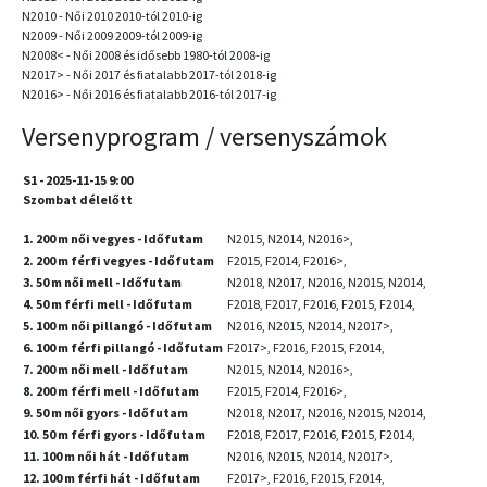
N2010 - Női 2010 2010-tól 2010-ig
N2009 - Női 2009 2009-tól 2009-ig
N2008< - Női 2008 és idősebb 1980-tól 2008-ig
N2017> - Női 2017 és fiatalabb 2017-tól 2018-ig
N2016> - Női 2016 és fiatalabb 2016-tól 2017-ig
Versenyprogram / versenyszámok
S1 - 2025-11-15 9:00
Szombat délelőtt
1. 200 m női vegyes - Időfutam
N2015, N2014, N2016>,
2. 200 m férfi vegyes - Időfutam
F2015, F2014, F2016>,
3. 50 m női mell - Időfutam
N2018, N2017, N2016, N2015, N2014,
4. 50 m férfi mell - Időfutam
F2018, F2017, F2016, F2015, F2014,
5. 100 m női pillangó - Időfutam
N2016, N2015, N2014, N2017>,
6. 100 m férfi pillangó - Időfutam
F2017>, F2016, F2015, F2014,
7. 200 m női mell - Időfutam
N2015, N2014, N2016>,
8. 200 m férfi mell - Időfutam
F2015, F2014, F2016>,
9. 50 m női gyors - Időfutam
N2018, N2017, N2016, N2015, N2014,
10. 50 m férfi gyors - Időfutam
F2018, F2017, F2016, F2015, F2014,
11. 100 m női hát - Időfutam
N2016, N2015, N2014, N2017>,
12. 100 m férfi hát - Időfutam
F2017>, F2016, F2015, F2014,