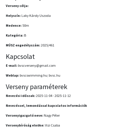
Verseny célja:
Helyszín:
Laky Károly Uszoda
Medence:
50m
Kategória:
B
MÚSZ engedélyszám:
2025/461
Kapcsolat
E-mail:
bvscverseny@gmail.com
Weblap:
bvscswimming.hu; bvsc.hu
Verseny paraméterek
Nevezési időszak:
2025-11-04 - 2025-11-12
Nevezéssel, lemondással kapcslatos információk
Versenyigazgató neve:
Nagy Péter
Versenybíróság elnöke:
Vizi Csaba