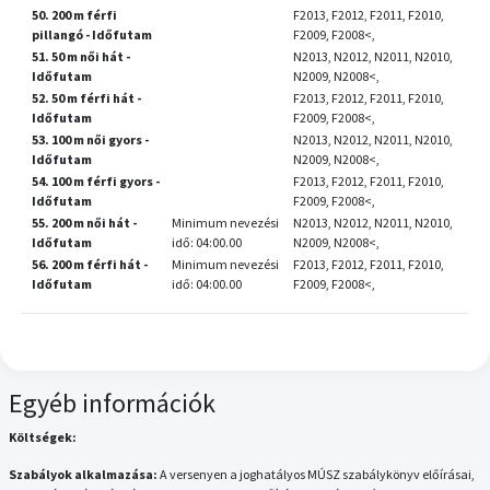
50. 200 m férfi
F2013, F2012, F2011, F2010,
pillangó - Időfutam
F2009, F2008<,
51. 50 m női hát -
N2013, N2012, N2011, N2010,
Időfutam
N2009, N2008<,
52. 50 m férfi hát -
F2013, F2012, F2011, F2010,
Időfutam
F2009, F2008<,
53. 100 m női gyors -
N2013, N2012, N2011, N2010,
Időfutam
N2009, N2008<,
54. 100 m férfi gyors -
F2013, F2012, F2011, F2010,
Időfutam
F2009, F2008<,
55. 200 m női hát -
Minimum nevezési
N2013, N2012, N2011, N2010,
Időfutam
idő: 04:00.00
N2009, N2008<,
56. 200 m férfi hát -
Minimum nevezési
F2013, F2012, F2011, F2010,
Időfutam
idő: 04:00.00
F2009, F2008<,
Egyéb információk
Költségek:
Szabályok alkalmazása:
A versenyen a joghatályos MÚSZ szabálykönyv előírásai,