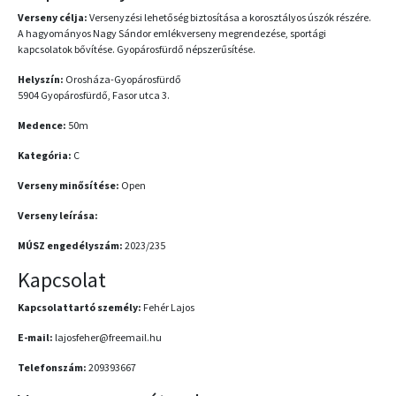
Verseny célja:
Versenyzési lehetőség biztosítása a korosztályos úszók részére.
A hagyományos Nagy Sándor emlékverseny megrendezése, sportági
kapcsolatok bővítése. Gyopárosfürdő népszerűsítése.
Helyszín:
Orosháza-Gyopárosfürdő
5904 Gyopárosfürdő, Fasor utca 3.
Medence:
50m
Kategória:
C
Verseny minősítése:
Open
Verseny leírása:
MÚSZ engedélyszám:
2023/235
Kapcsolat
Kapcsolattartó személy:
Fehér Lajos
E-mail:
lajosfeher@freemail.hu
Telefonszám:
209393667