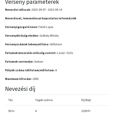
Verseny paraméterek
Nevezési időszak:
2023-09-07 - 2023-09-14
Nevezéssel, lemondással kapcslatos információk
Versenyigazgató neve:
Fehér Lajos
Versenybíróság elnöke:
Székely Mihály
Versenyszámok lebonyolítása:
Időfutam
Futamok besorolás erősség szerint:
Lassú->Erős
Futamok sorrendje:
Sorban
Pályák száma időfutam/előfutam:
8
Maximum létszám:
1000
Nevezési díj
Táv
Tagok száma
Díj/Rajt
50 m
4
1200 Ft