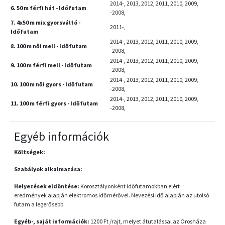
2014-, 2013, 2012, 2011, 2010, 2009,
6. 50 m férfi hát - Időfutam
-2008,
7. 4x50 m mix gyorsváltó -
2011-,
Időfutam
2014-, 2013, 2012, 2011, 2010, 2009,
8. 100 m női mell - Időfutam
-2008,
2014-, 2013, 2012, 2011, 2010, 2009,
9. 100 m férfi mell - Időfutam
-2008,
2014-, 2013, 2012, 2011, 2010, 2009,
10. 100 m női gyors - Időfutam
-2008,
2014-, 2013, 2012, 2011, 2010, 2009,
11. 100 m férfi gyors - Időfutam
-2008,
Egyéb információk
Költségek:
Szabályok alkalmazása:
Helyezések eldöntése:
Korosztályonként időfutamokban elért
eredmények alapján elektromos időmérővel. Nevezési idő alapján az utolsó
futam a legerősebb.
Egyéb-, saját információk:
1200 Ft /rajt, melyet átutalással az Orosháza