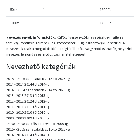
50 m
1
1200 Ft
100 m
1
1200 Ft
Nevezés egyéb információk:
Külföldi versenyzők nevezéseit e-mailen a
tomiks@tomiks.hu címre 2023. szeptember 13-ig (csütörtök) küldhetik el. A
nevezések csak a megadott időpontig törölhetők, vagy módosíthatók, helyszíni
nevezés, lemondás és módosítás nem lehetséges!
Nevezhető kategóriák
2015- - 2015 és fiatalabb 2015-tól 2023-ig
2014 - 2014 2014-tól 2014-ig
2014- - 2014 és fiatalabb 2014-tól 2023-ig
2013 - 2013 2013-tól 2013-ig
2012 - 2012 2012-tól 2012-ig
2011 - 2011 2011-tól 2011-ig
2010 - 2010 2010-tól 2010-ig
2009 - 2009 2009-tól 2009-ig
-2008 - 2008 és idősebb 1950-tól 2008-ig
2015- - 2015 és fiatalabb 2015-tól 2023-ig
2014 - 2014 2014-tól 2014-ig