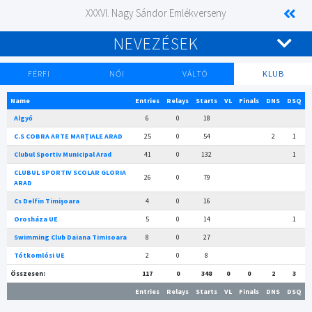
XXXVI. Nagy Sándor Emlékverseny
NEVEZÉSEK
FÉRFI
NŐI
VÁLTÓ
KLUB
Name
Entries
Relays
Starts
VL
Finals
DNS
DSQ
Algyő
6
0
18
C.S COBRA ARTE MARȚIALE ARAD
25
0
54
2
1
Clubul Sportiv Municipal Arad
41
0
132
1
CLUBUL SPORTIV SCOLAR GLORIA
26
0
79
ARAD
Cs Delfin Timişoara
4
0
16
Orosháza UE
5
0
14
1
Swimming Club Daiana Timisoara
8
0
27
Tótkomlósi UE
2
0
8
Összesen:
117
0
348
0
0
2
3
Entries
Relays
Starts
VL
Finals
DNS
DSQ