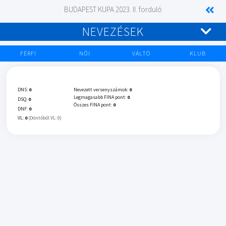
BUDAPEST KUPA 2023. II. forduló
NEVEZÉSEK
FÉRFI
NŐI
VÁLTÓ
KLUB
DNS:
0
Nevezett versenyszámok:
0
Legmagasabb FINA pont:
0
DSQ:
0
Összes FINA pont:
0
DNF:
0
VL:
0
(Döntőből VL: 0)