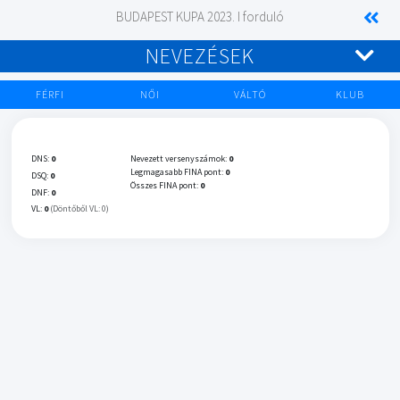
BUDAPEST KUPA 2023. I forduló
NEVEZÉSEK
FÉRFI
NŐI
VÁLTÓ
KLUB
DNS:
0
Nevezett versenyszámok:
0
Legmagasabb FINA pont:
0
DSQ:
0
Összes FINA pont:
0
DNF:
0
VL:
0
(Döntőből VL: 0)