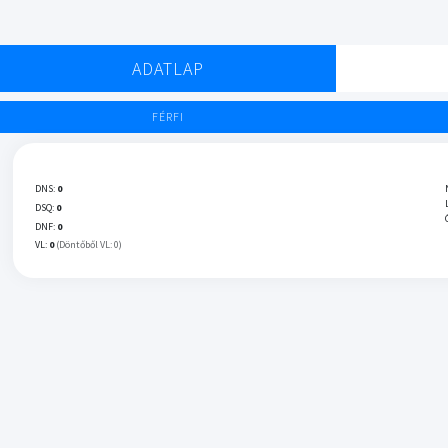
ADATLAP
FÉRFI
DNS:
0
DSQ:
0
DNF:
0
VL:
0
(Döntőből VL: 0)