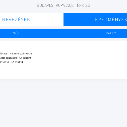
BUDAPEST KUPA 2023. I forduló
NEVEZÉSEK
EREDMÉNYE
NŐI
VÁLTÓ
Nevezett versenyszámok:
0
Legmagasabb FINA pont:
0
Összes FINA pont:
0