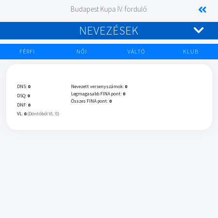
Budapest Kupa IV. forduló
NEVEZÉSEK
FÉRFI
NŐI
VÁLTÓ
KLUB
DNS:
0
Nevezett versenyszámok:
0
Legmagasabb FINA pont:
0
DSQ:
0
Összes FINA pont:
0
DNF:
0
VL:
0
(Döntőből VL: 0)