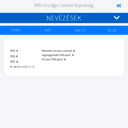
MVM Országos Serdülő Bajnokság
NEVEZÉSEK
FÉRFI
NŐI
VÁLTÓ
KLUB
DNS:
0
Nevezett versenyszámok:
0
Legmagasabb FINA pont:
0
DSQ:
0
Összes FINA pont:
0
DNF:
0
VL:
0
(Döntőből VL: 0)