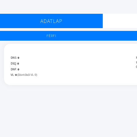
ADATLAP
FÉRFI
DNS:
0
DSQ:
0
DNF:
0
VL:
0
(Döntőből VL: 0)