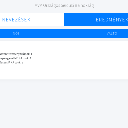
MVM Országos Serdülő Bajnokság
NEVEZÉSEK
EREDMÉNYE
NŐI
VÁLTÓ
Nevezett versenyszámok:
0
Legmagasabb FINA pont:
0
Összes FINA pont:
0