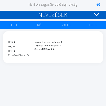
MVM Országos Serdülő Bajnokság
NEVEZÉSEK
FÉRFI
NŐI
VÁLTÓ
KLUB
DNS:
0
Nevezett versenyszámok:
0
Legmagasabb FINA pont:
0
DSQ:
0
Összes FINA pont:
0
DNF:
0
VL:
0
(Döntőből VL: 0)