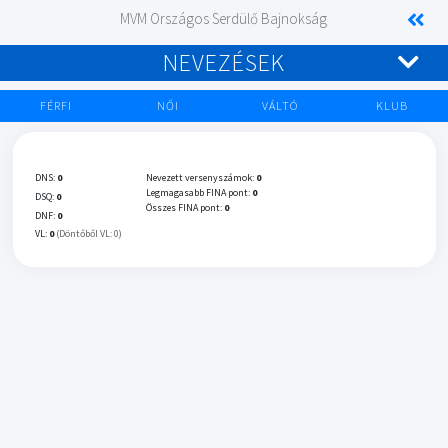
MVM Országos Serdülő Bajnokság
NEVEZÉSEK
FÉRFI
NŐI
VÁLTÓ
KLUB
DNS:
0
Nevezett versenyszámok:
0
Legmagasabb FINA pont:
0
DSQ:
0
Összes FINA pont:
0
DNF:
0
VL:
0
(Döntőből VL: 0)