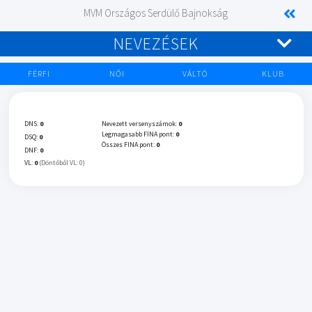
MVM Országos Serdülő Bajnokság
NEVEZÉSEK
FÉRFI
NŐI
VÁLTÓ
KLUB
DNS:
0
Nevezett versenyszámok:
0
Legmagasabb FINA pont:
0
DSQ:
0
Összes FINA pont:
0
DNF:
0
VL:
0
(Döntőből VL: 0)