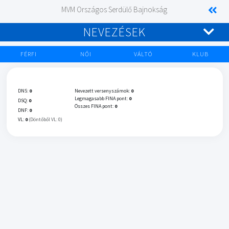
MVM Országos Serdülő Bajnokság
NEVEZÉSEK
FÉRFI
NŐI
VÁLTÓ
KLUB
DNS:
0
Nevezett versenyszámok:
0
Legmagasabb FINA pont:
0
DSQ:
0
Összes FINA pont:
0
DNF:
0
VL:
0
(Döntőből VL: 0)